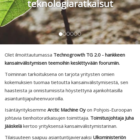
teknologiaratkaisut
Olet ilmoittautumassa
Technogrowth TG 2.0 - hankkeen
kansainvälistymisen teemoihin keskittyvään foorumiin.
Toiminnan tarkoituksena on tarjota yritysten omien
kokemuksien tuomaa tietoutta kansainvälistymisestä, sen
haasteista ja onnistumisista höystettynä ajankohtaisilla
asiantuntijapuheenvuoroilla.
Isäntäyrityksemme
Arctic Machine Oy
on Pohjois-Euroopan
johtavia tienhoitoratkaisujen toimittajia.
Toimitusjohtaja Juha
Jääskelä
kertoo yrityksensä kansainvälistymistarinan.
Tilaisuuteen saapuu asiantuntijavieraaksi
Ulkoministeriön