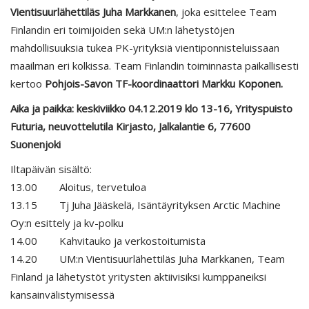
Vientisuurlähettiläs Juha Markkanen
, joka esittelee Team
Finlandin eri toimijoiden sekä UM:n lähetystöjen
mahdollisuuksia tukea PK-yrityksiä vientiponnisteluissaan
maailman eri kolkissa. Team Finlandin toiminnasta paikallisesti
kertoo
Pohjois-Savon TF-koordinaattori Markku Koponen.
Aika ja paikka: keskiviikko 04.12.2019 klo 13-16, Yrityspuisto
Futuria, neuvottelutila Kirjasto, Jalkalantie 6, 77600
Suonenjoki
Iltapäivän sisältö:
13.00 Aloitus, tervetuloa
13.15 Tj Juha Jääskelä, Isäntäyrityksen Arctic Machine
Oy:n esittely ja kv-polku
14.00 Kahvitauko ja verkostoitumista
14.20 UM:n Vientisuurlähettiläs Juha Markkanen, Team
Finland ja lähetystöt yritysten aktiivisiksi kumppaneiksi
kansainvälistymisessä