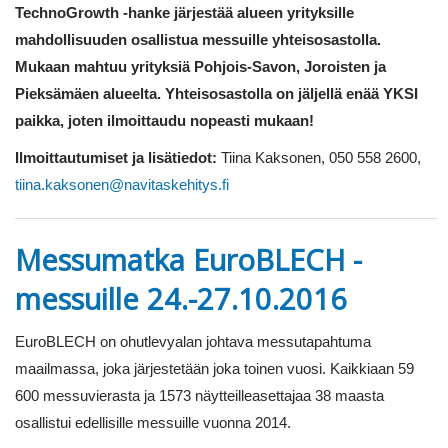
TechnoGrowth -hanke järjestää alueen yrityksille
mahdollisuuden osallistua messuille yhteisosastolla.
Mukaan mahtuu yrityksiä Pohjois-Savon, Joroisten ja
Pieksämäen alueelta. Yhteisosastolla on jäljellä enää YKSI
paikka, joten ilmoittaudu nopeasti mukaan!
Ilmoittautumiset ja lisätiedot:
Tiina Kaksonen, 050 558 2600,
tiina.kaksonen@navitaskehitys.fi
Messumatka EuroBLECH -
messuille 24.-27.10.2016
EuroBLECH on ohutlevyalan johtava messutapahtuma
maailmassa, joka järjestetään joka toinen vuosi. Kaikkiaan 59
600 messuvierasta ja 1573 näytteilleasettajaa 38 maasta
osallistui edellisille messuille vuonna 2014.