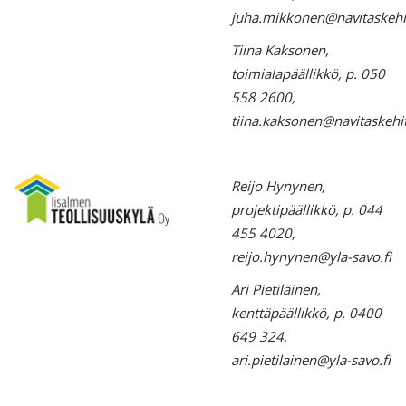
juha.mikkonen@navitaskehit
Tiina Kaksonen,
toimialapäällikkö, p. 050
558 2600,
tiina.kaksonen@navitaskehit
Reijo Hynynen,
projektipäällikkö, p. 044
455 4020,
reijo.hynynen@yla-savo.fi
Ari Pietiläinen,
kenttäpäällikkö, p. 0400
649 324,
ari.pietilainen@yla-savo.fi