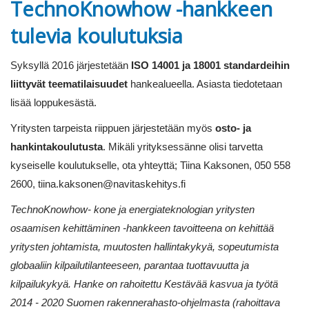
TechnoKnowhow -hankkeen
tulevia koulutuksia
Syksyllä 2016 järjestetään
ISO 14001 ja 18001 standardeihin
liittyvät teematilaisuudet
hankealueella. Asiasta tiedotetaan
lisää loppukesästä.
Yritysten tarpeista riippuen järjestetään myös
osto- ja
hankintakoulutusta
. Mikäli yrityksessänne olisi tarvetta
kyseiselle koulutukselle, ota yhteyttä; Tiina Kaksonen, 050 558
2600, tiina.kaksonen@navitaskehitys.fi
TechnoKnowhow- kone ja energiateknologian yritysten
osaamisen kehittäminen -hankkeen tavoitteena on kehittää
yritysten johtamista, muutosten hallintakykyä, sopeutumista
globaaliin kilpailutilanteeseen, parantaa tuottavuutta ja
kilpailukykyä. Hanke on rahoitettu Kestävää kasvua ja työtä
2014 - 2020 Suomen rakennerahasto-ohjelmasta (rahoittava