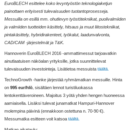
EuroBLECH esittelee koko levyntyöstön teknologiaketjun
painottaen erityisesti tulevaisuuden tuotantoprosesseja.
Messuilla on esillä mm. ohutlevyn työstötekniikat, puolivalmiiden
ja valmiiden tuotteiden käsittely, hitsaus ja muut liitostekniikat,
pintakäsittely, hybridirakenteet, työkalut, laadunvalvonta,
CAD/CAM -järjestelmät ja T&K.
Hannoverin EuroBLECH 2016 -ammattimessut tarjoavatkin
ainutlaatuisen näköalan yrityksille, jotka suunnittelevat
tulevaisuuden investointeja. Lisätietoa messuista
täältä.
TechnoGrowth -hanke järjestää ryhmämatkan messuille. Hinta
on
995 eur/hlö
, sisältäen lennot turistiluokassa
lentokenttäveroineen. Majoitus 3 yötä yhden hengen huoneessa
aamiaisella. Lisäksi tulevat junamatkat Hampuri-Hannover
molempina päivinä (ennakkoon ostettuna n. 70-90 €).
Messumatka esitteen voit katsoa
täältä.
Matkan aikataulu: