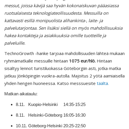
messut, joissa kävijä saa hyvän kokonaiskuvan pääasiassa
ruotsalaisesta teknologiateollisuudesta. Messuilla on
kattavasti esillä monipuolista alihankinta-, laite- ja
palvelutarjontaa. Sen lisäksi siellä on myös mahdollisuuksia
hakea kontakteja ja asiakkuuksia omille tuotteille ja
palveluille.
TechnoGrowth -hanke tarjoaa mahdollisuuden lähteä mukaan
ryhmämatkalle messuille hintaan
1075 eur/hlö.
Hintaan
sisältyy lennot turistiluokassa Göteborgiin asti, jotka matka
jatkuu Jönköpingiin vuokra-autolla. Majoitus 2 yötä aamiaisella
yhden hengen huoneessa. Katso messsuesite
täältä.
Matkan aikataulu:
8.11. Kuopio-Helsinki 14:35-15:25
8.11. Helsinki-Göteborg 16:05-16:30
10.11. Göteborg-Helsinki 20:25-22:50