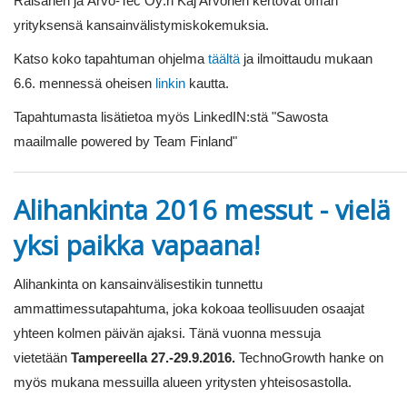
Räisänen ja Arvo-Tec Oy:n Kaj Arvonen kertovat oman
yrityksensä kansainvälistymiskokemuksia.
Katso koko tapahtuman ohjelma
täältä
ja ilmoittaudu mukaan
6.6. mennessä oheisen
linkin
kautta.
Tapahtumasta lisätietoa myös LinkedIN:stä "Sawosta
maailmalle powered by Team Finland"
Alihankinta 2016 messut - vielä
yksi paikka vapaana!
Alihankinta on kansainvälisestikin tunnettu
ammattimessutapahtuma, joka kokoaa teollisuuden osaajat
yhteen kolmen päivän ajaksi. Tänä vuonna messuja
vietetään
Tampereella 27.-29.9.2016.
TechnoGrowth hanke on
myös mukana messuilla alueen yritysten yhteisosastolla.