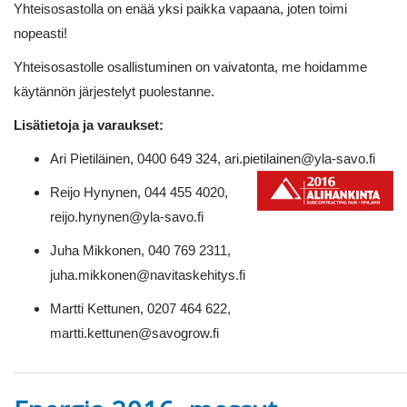
Yhteisosastolla on enää yksi paikka vapaana, joten toimi
nopeasti!
Yhteisosastolle osallistuminen on vaivatonta, me hoidamme
käytännön järjestelyt puolestanne.
Lisätietoja ja varaukset:
Ari Pietiläinen, 0400 649 324, ari.pietilainen@yla-savo.fi
Reijo Hynynen, 044 455 4020,
reijo.hynynen@yla-savo.fi
Juha Mikkonen, 040 769 2311,
juha.mikkonen@navitaskehitys.fi
Martti Kettunen, 0207 464 622,
martti.kettunen@savogrow.fi