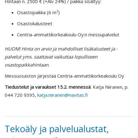
Hintaan n. 2500 € (+Alv 24%) / paikka sisältyy:
2
Osastopaikka (6 m
)
Osastokalusteet
Centria-ammattikorkeakoulu Oy:n messupalvelut
HUOM! Hinta on arvio ja mahdolliset lisäkalusteet ja -
palvelut yms. saattavat vaikuttaa lopulliseen
osastopaikkahintaan.
Messuosaston järjestää Centria-ammattikorkeakoulu Oy
Tiedustelut ja varaukset 15.2. mennessä
: Katja Niiranen, p.
044 720 9395,
katja.niiranen@navitas.fi
Tekoäly ja palvelualustat,