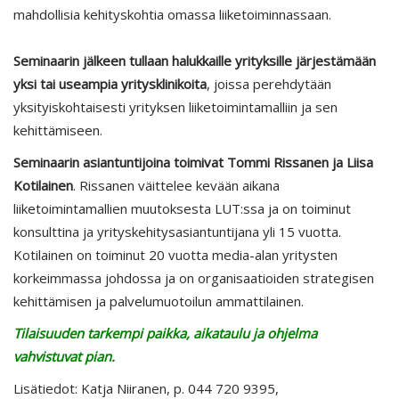
mahdollisia kehityskohtia omassa liiketoiminnassaan.
Seminaarin jälkeen tullaan halukkaille yrityksille järjestämään
yksi tai useampia yritysklinikoita
, joissa perehdytään
yksityiskohtaisesti yrityksen liiketoimintamalliin ja sen
kehittämiseen.
Seminaarin asiantuntijoina toimivat Tommi Rissanen ja Liisa
Kotilainen
. Rissanen väittelee kevään aikana
liiketoimintamallien muutoksesta LUT:ssa ja on toiminut
konsulttina ja yrityskehitysasiantuntijana yli 15 vuotta.
Kotilainen on toiminut 20 vuotta media-alan yritysten
korkeimmassa johdossa ja on organisaatioiden strategisen
kehittämisen ja palvelumuotoilun ammattilainen.
Tilaisuuden tarkempi paikka, aikataulu ja ohjelma
vahvistuvat pian.
Lisätiedot: Katja Niiranen, p. 044 720 9395,