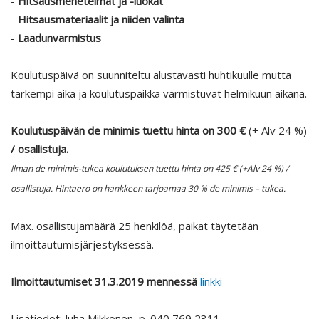
-
Hitsausmenetelmät ja -luokat
-
Hitsausmateriaalit ja niiden valinta
-
Laadunvarmistus
Koulutuspäivä on suunniteltu alustavasti huhtikuulle mutta
tarkempi aika ja koulutuspaikka varmistuvat helmikuun aikana.
Koulutuspäivän de minimis tuettu hinta on 300 €
(+ Alv 24 %)
/ osallistuja.
Ilman de minimis-tukea koulutuksen tuettu hinta on 425 € (+Alv 24 %) /
osallistuja. Hintaero on hankkeen tarjoamaa 30 % de minimis – tukea.
Max. osallistujamäärä 25 henkilöä, paikat täytetään
ilmoittautumisjärjestyksessä.
Ilmoittautumiset 31.3.2019 mennessä
linkki
Lisätiedot: Juha Mikkonen, p. 040 769 2311,