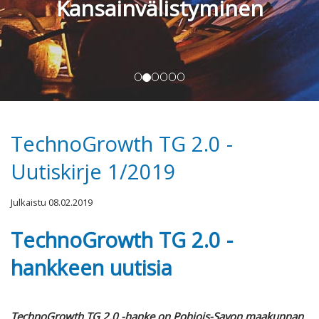
Kansainvälistyminen
TechnoGrowth TG 2.0 -
Uutiskirje 1/2019
Julkaistu 08.02.2019
TechnoGrowth TG 2.0 -
hankkeen uutisia
TechnoGrowth TG 2.0 -hanke on Pohjois-Savon maakunnan