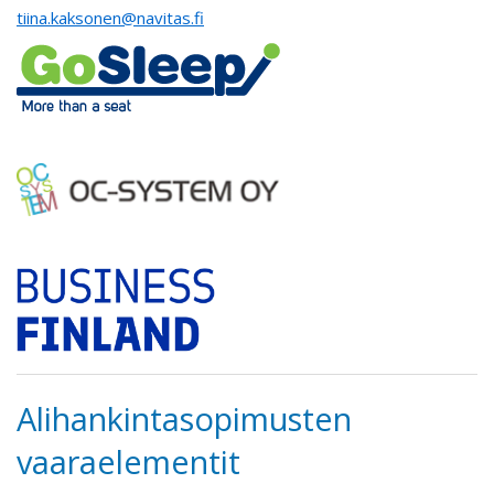
tiina.kaksonen@navitas.fi
Alihankintasopimusten
vaaraelementit