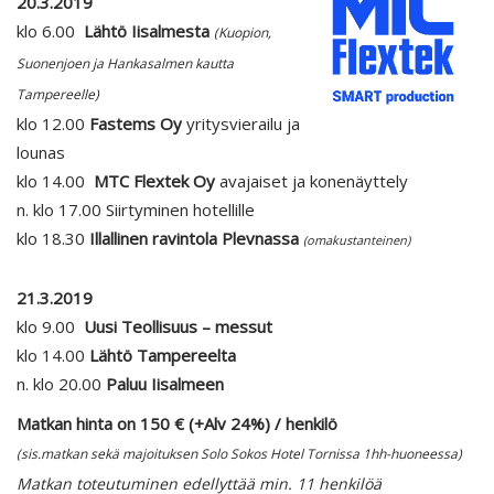
20.3.2019
klo 6.00
Lähtö Iisalmesta
(Kuopion,
Suonenjoen ja Hankasalmen kautta
Tampereelle)
klo 12.00
Fastems Oy
yritysvierailu ja
lounas
klo 14.00
MTC Flextek Oy
avajaiset ja konenäyttely
n. klo 17.00 Siirtyminen hotellille
klo 18.30
Illallinen ravintola Plevnassa
(omakustanteinen)
21.3.2019
klo 9.00
Uusi Teollisuus – messut
klo 14.00
Lähtö Tampereelta
n. klo 20.00
Paluu Iisalmeen
Matkan hinta on 150 € (+Alv 24%) / henkilö
(sis.matkan sekä majoituksen Solo Sokos Hotel Tornissa 1hh-huoneessa)
Matkan toteutuminen edellyttää min. 11 henkilöä