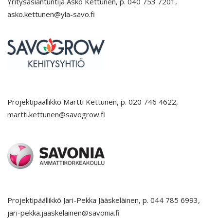
Yritysasiantuntija Asko Kettunen, p. 040 753 7201,
asko.kettunen@yla-savo.fi
Projektipäällikkö Martti Kettunen, p. 020 746 4622,
martti.kettunen@savogrow.fi
Projektipäällikkö Jari-Pekka Jääskeläinen, p. 044 785 6993,
jari-pekka.jaaskelainen@savonia.fi