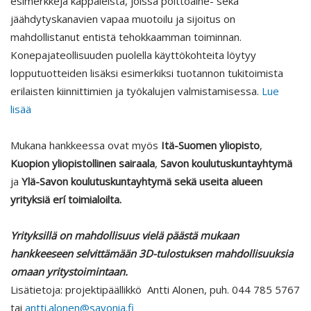
esimerkkejä kappaleista, joissa polttoaine- sekä
jäähdytyskanavien vapaa muotoilu ja sijoitus on
mahdollistanut entistä tehokkaamman toiminnan.
Konepajateollisuuden puolella käyttökohteita löytyy
lopputuotteiden lisäksi esimerkiksi tuotannon tukitoimista
erilaisten kiinnittimien ja työkalujen valmistamisessa.
Lue
lisää
Mukana hankkeessa ovat myös
Itä-Suomen yliopisto
,
Kuopion yliopistollinen sairaala
,
Savon koulutuskuntayhtymä
ja
Ylä-Savon koulutuskuntayhtymä sekä useita alueen
yrityksiä erí toimialoilta.
Yrityksillä on mahdollisuus vielä päästä mukaan
hankkeeseen selvittämään 3D-tulostuksen mahdollisuuksia
omaan yritystoimintaan.
Lisätietoja: projektipäällikkö Antti Alonen, puh. 044 785 5767
tai
antti.alonen@savonia.fi