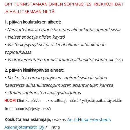
OPI TUNNISTAMAAN OMIEN SOPIMUSTESI RISKIKOHDAT
JA HALLITSEMAAN NIITÄ
1. päivän koulutuksen aiheet:
•
Neuvotteluvaran tunnistaminen alihankintasopimuksissa
• Yleiset ehdot ja niiden käyttö
• Vastuukysymykset ja riskienhallinta alihankinnan
sopimuksissa
• Vaaraelementtien tunnistaminen alihankintasopimuksissa
2. päivän klinikkapäivän aiheet:
• Keskustelu oman yrityksen sopimuksista ja niiden
haasteista alihankintasopimusten asiantuntijan kanssa
• Omien sopimusten analyysiharjoitus
HUOM!
Klinikka-päivän max. osallistujamäärä 4 yritystä, paikat täytetään
ilmoittautumisjärjestyksessä
Kouluttajana asianajaja,
osakas
Antti Husa
Eversheds
Asianajotoimisto Oy
/ Fintra