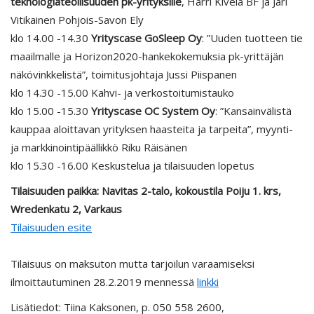
teknologiateollisuuden pk-yrityksille
, Harri Kivelä BF ja Jari
Vitikainen Pohjois-Savon Ely
klo 14.00 -14.30
Yrityscase GoSleep Oy
: ”Uuden tuotteen tie
maailmalle ja Horizon2020-hankekokemuksia pk-yrittäjän
näkövinkkelistä”, toimitusjohtaja Jussi Piispanen
klo 14.30 -15.00 Kahvi- ja verkostoitumistauko
klo 15.00 -15.30
Yrityscase OC System Oy
: ”Kansainvälistä
kauppaa aloittavan yrityksen haasteita ja tarpeita”, myynti-
ja markkinointipäällikkö Riku Räisänen
klo 15.30 -16.00 Keskustelua ja tilaisuuden lopetus
Tilaisuuden paikka: Navitas 2-talo, kokoustila Poiju 1. krs,
Wredenkatu 2, Varkaus
Tilaisuuden esite
Tilaisuus on maksuton mutta tarjoilun varaamiseksi
ilmoittautuminen 28.2.2019 mennessä
linkki
Lisätiedot: Tiina Kaksonen, p. 050 558 2600,