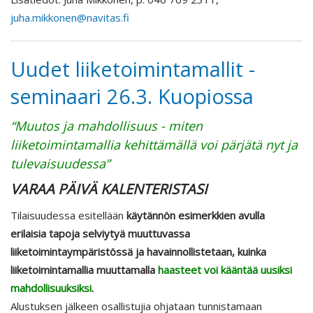
juha.mikkonen@navitas.fi
Uudet liiketoimintamallit -
seminaari 26.3. Kuopiossa
“Muutos ja mahdollisuus - miten
liiketoimintamallia kehittämällä voi pärjätä nyt ja
tulevaisuudessa”
VARAA PÄIVÄ KALENTERISTASI
Tilaisuudessa esitellään
käytännön esimerkkien avulla
erilaisia tapoja selviytyä muuttuvassa
liiketoimintaympäristössä ja havainnollistetaan, kuinka
liiketoimintamallia muuttamalla
haasteet voi kääntää uusiksi
mahdollisuuksiksi
.
Alustuksen jälkeen osallistujia ohjataan tunnistamaan