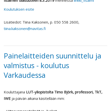
Iisalmen tilaisuuteen 8.3.2019
mennessä
linkki_Iisalmi
Koulutuksen esite
Lisätiedot: Tiina Kaksonen, p. 050 558 2600,
tiina.kaksonen@navitas.fi
Painelaitteiden suunnittelu ja
valmistus - koulutus
Varkaudessa
Kouluttajana
LUT-yliopistolta Timo Björk, professori, TkT,
IWE
ja päivän aikana käsitellään mm: