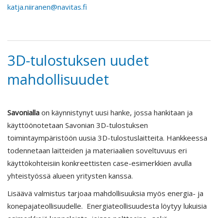
katja.niiranen@navitas.fi
3D-tulostuksen uudet
mahdollisuudet
Savonialla
on käynnistynyt uusi hanke, jossa hankitaan ja
käyttöönotetaan Savonian 3D-tulostuksen
toimintaympäristöön uusia 3D-tulostuslaitteita. Hankkeessa
todennetaan laitteiden ja materiaalien soveltuvuus eri
käyttökohteisiin konkreettisten case-esimerkkien avulla
yhteistyössä alueen yritysten kanssa.
Lisäävä valmistus tarjoaa mahdollisuuksia myös energia- ja
konepajateollisuudelle. Energiateollisuudesta löytyy lukuisia