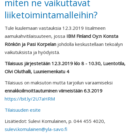
miten ne vaikuttavat
liiketoimintamalleihin?
Tule kuulemaan vastauksia 12.3.2019 Iisalmeen
aamukahvitilaisuuteen, jossa
IBM Finland Oy:n Konsta
Rönkön ja Pasi Korpelan
johdolla keskustellaan tekoälyn
vaikutuksista ja hyödyistä.
Tilaisuus järjestetään 12.3.2019 klo 8 - 10.30, Luentotila,
Olvi Oluthalli, Luuniemenkatu 4
Tilaisuus on maksuton mutta tarjoilun varaamiseksi
ennakkoilmoittautuminen viimeistään 6.3.2019
https://bit.ly/2U7aHRM
Tilaisuuden esite
Lisätiedot: Sulevi Komulainen, p. 044 455 4020,
sulevi.komulainen@yla-savo.fi