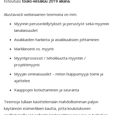
toteutuisi
touko-kesäkuu 2019 aikana.
Alustavasti webinaarien teemoina on mm:
Myynnin perusedellytykset ja perustyöt sekä myynnin
lainalaisuudet
Asiakkaiden hankinta ja asiakkuuksien johtaminen
Markkinointi vs. myynti
Myyntiprosessit / tehokkuutta myyntiin /
projektimyynti
Myyjän ominaisuudet – miten huippumyyjä toimii ja
ajattelee
Kauppojen kotiuttaminen ja seuranta
Teemoja tullaan käsittelemään mahdollisimman paljon
käytännön esimerkkien kautta, jotta koulutukseen
osallistuneille jää selkeitä konkreettisia neuvoja ja työkaluja