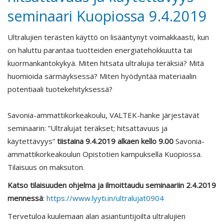
seminaari Kuopiossa 9.4.2019
Ultralujien terästen käyttö on lisääntynyt voimakkaasti, kun
on haluttu parantaa tuotteiden energiatehokkuutta tai
kuormankantokykyä. Miten hitsata ultralujia teräksiä? Mitä
huomioida särmäyksessä? Miten hyödyntää materiaalin
potentiaali tuotekehityksessä?
Savonia-ammattikorkeakoulu, VALTEK-hanke järjestävät
seminaarin: ”Ultralujat teräkset; hitsattavuus ja
käytettävyys”
tiistaina 9.4.2019 alkaen kello 9.00
Savonia-
ammattikorkeakoulun Opistotien kampuksella Kuopiossa.
Tilaisuus on maksuton.
Katso tilaisuuden ohjelma ja ilmoittaudu seminaariin 2.4.2019
mennessä
:
https://www.lyyti.in/ultralujat0904
Tervetuloa kuulemaan alan asiantuntijoilta ultralujien