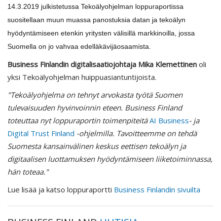
14.3.2019 julkistetussa Tekoälyohjelman loppuraportissa
suositellaan muun muassa panostuksia datan ja tekoälyn
hyödyntämiseen etenkin yritysten välisillä markkinoilla, jossa
Suomella on jo vahvaa edelläkävijäosaamista.
Business Finlandin digitalisaatiojohtaja Mika Klemettinen
oli
yksi Tekoälyohjelman huippuasiantuntijoista.
"Tekoälyohjelma on tehnyt arvokasta työtä Suomen
tulevaisuuden hyvinvoinnin eteen. Business Finland
toteuttaa nyt loppuraportin toimenpiteitä
AI Business
- ja
Digital Trust Finland
-ohjelmilla. Tavoitteemme on tehdä
Suomesta kansainvälinen keskus eettisen tekoälyn ja
digitaalisen luottamuksen hyödyntämiseen liiketoiminnassa,
hän toteaa."
Lue lisää ja katso loppuraportti
Business Finlandin sivuilta