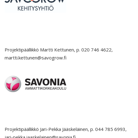
Projektipäällikkö Martti Kettunen, p. 020 746 4622,
martti.kettunen@savogrow.fi
Projektipäällikkö Jari-Pekka Jääskeläinen, p. 044 785 6993,
jari-pekka.jaaskelainen@savonia.fi