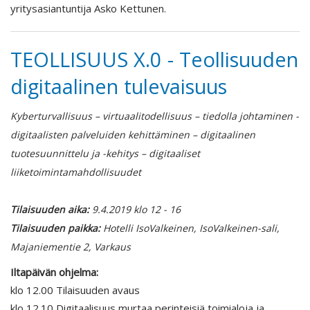
yritysasiantuntija Asko Kettunen.
TEOLLISUUS X.0 - Teollisuuden
digitaalinen tulevaisuus
Kyberturvallisuus – virtuaalitodellisuus – tiedolla johtaminen -
digitaalisten palveluiden kehittäminen – digitaalinen
tuotesuunnittelu ja -kehitys – digitaaliset
liiketoimintamahdollisuudet
Tilaisuuden aika:
9.4.2019 klo 12 - 16
Tilaisuuden paikka:
Hotelli IsoValkeinen, IsoValkeinen-sali,
Majaniementie 2, Varkaus
Iltapäivän ohjelma:
klo 12.00 Tilaisuuden avaus
klo 12.10 Digitaalisuus murtaa perinteisiä toimialoja ja