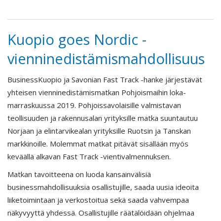
Kuopio goes Nordic -
vienninedistämismahdollisuus
BusinessKuopio ja Savonian Fast Track -hanke järjestävät
yhteisen vienninedistämismatkan Pohjoismaihin loka-
marraskuussa 2019. Pohjoissavolaisille valmistavan
teollisuuden ja rakennusalan yrityksille matka suuntautuu
Norjaan ja elintarvikealan yrityksille Ruotsin ja Tanskan
markkinoille. Molemmat matkat pitävät sisällään myös
keväällä alkavan Fast Track -vientivalmennuksen.
Matkan tavoitteena on luoda kansainvälisiä
businessmahdollisuuksia osallistujille, saada uusia ideoita
liiketoimintaan ja verkostoitua sekä saada vahvempaa
näkyvyyttä yhdessä. Osallistujille räätälöidään ohjelmaa