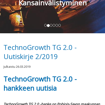
Kansainvälistyminen
TechnoGrowth TG 2.0 -
Uutiskirje 2/2019
Julkaistu 26.03.2019
TechnoGrowth TG 2.0 -
hankkeen uutisia
TechnoGrowth TG 2.0 -hanke on Pohjois-Savon maakunnan