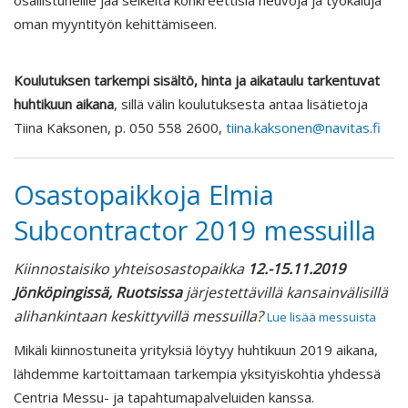
oman myyntityön kehittämiseen.
Koulutuksen tarkempi sisältö, hinta ja aikataulu tarkentuvat
huhtikuun aikana
, sillä välin koulutuksesta antaa lisätietoja
Tiina Kaksonen, p. 050 558 2600,
tiina.kaksonen@navitas.fi
Osastopaikkoja Elmia
Subcontractor 2019 messuilla
Kiinnostaisiko yhteisosastopaikka
12.-15.11.2019
Jönköpingissä, Ruotsissa
järjestettävillä kansainvälisillä
alihankintaan keskittyvillä messuilla?
Lue lisää messuista
Mikäli kiinnostuneita yrityksiä löytyy huhtikuun 2019 aikana,
lähdemme kartoittamaan tarkempia yksityiskohtia yhdessä
Centria Messu- ja tapahtumapalveluiden kanssa.