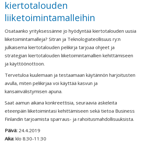
kiertotalouden
liiketoimintamalleihin
Osataanko yrityksessänne jo hyödyntää kiertotalouden uusia
liiketoimintamalleja? Sitran ja Teknologiateollisuus ry:n
julkaisema kiertotalouden pelikirja tarjoaa ohjeet ja
strategian kiertotalouden liiketoimintamallien kehittämiseen
ja käyttöönottoon.
Tervetuloa kuulemaan ja testaamaan käytännön harjoitusten
avulla, miten pelikirjaa voi käyttää kasvun ja
kansainvälistymisen apuna.
Saat aamun aikana konkreettisia, seuraavia askeleita
eteenpäin liiketoimintasi kehittämiseen sekä tietoa Business
Finlandin tarjoamista sparraus- ja rahoitusmahdollisuuksista.
Päivä:
24.4.2019
Aika:
klo 8:30-11:30