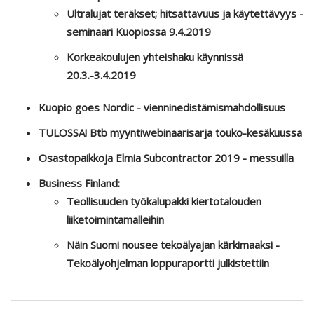
Ultralujat teräkset; hitsattavuus ja käytettävyys -
seminaari Kuopiossa 9.4.2019
Korkeakoulujen yhteishaku käynnissä
20.3.-3.4.2019
Kuopio goes Nordic - vienninedistämismahdollisuus
TULOSSA! Btb myyntiwebinaarisarja touko-kesäkuussa
Osastopaikkoja Elmia Subcontractor 2019 - messuilla
Business Finland:
Teollisuuden työkalupakki kiertotalouden
liiketoimintamalleihin
Näin Suomi nousee tekoälyajan kärkimaaksi -
Tekoälyohjelman loppuraportti julkistettiin