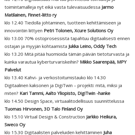
toimintamalleja nyt eikä vasta tulevaisuudessa
Jarmo
Matilainen, Finnet-liitto ry
klo 12.40 Tiedolla johtaminen, tuotteen kehittämiseen ja
innovointiin liittyen
Petri Tolonen, Xcure Solutions Oy
klo 13.00 70% ostoprosessista tapahtuu digitaalisesti ennen
ostajan ja myyjän kohtaamista
Jukka Leino, Oddy Tech
klo 13.20 Mitä pitää huomioida tämän päivän tietoturvasta ja
kuinka varautua kyberturvariskeihin?
Mikko Saarenpää, MPY
Palvelut
klo 13.40 Kahvi- ja verkostoitumistauko klo 14.30
Digitaalinen kaksonen ja DigiTwin – projekti: mitä, miksi ja
miten?
Kari Tammi, Aalto Yliopisto, DigiTwin -hanke
klo 14.50 Design Space, virtuaalitodellisuus suunnittelussa
Tuomas Hirvonen, 3D Talo Finland Oy
klo 15.10 Virtual Design & Construction
Jarkko Heikura,
Sweco Oy
klo 15.30 Digitaalisten palveluiden kehittäminen
Juha