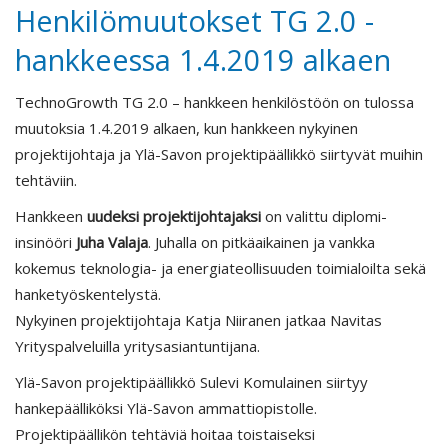
Henkilömuutokset TG 2.0 -
hankkeessa 1.4.2019 alkaen
TechnoGrowth TG 2.0 – hankkeen henkilöstöön on tulossa
muutoksia 1.4.2019 alkaen, kun hankkeen nykyinen
projektijohtaja ja Ylä-Savon projektipäällikkö siirtyvät muihin
tehtäviin.
Hankkeen
uudeksi projektijohtajaksi
on valittu diplomi-
insinööri
Juha Valaja
. Juhalla on pitkäaikainen ja vankka
kokemus teknologia- ja energiateollisuuden toimialoilta sekä
hanketyöskentelystä.
Nykyinen projektijohtaja Katja Niiranen jatkaa Navitas
Yrityspalveluilla yritysasiantuntijana.
Ylä-Savon projektipäällikkö Sulevi Komulainen siirtyy
hankepäälliköksi Ylä-Savon ammattiopistolle.
Projektipäällikön tehtäviä hoitaa toistaiseksi