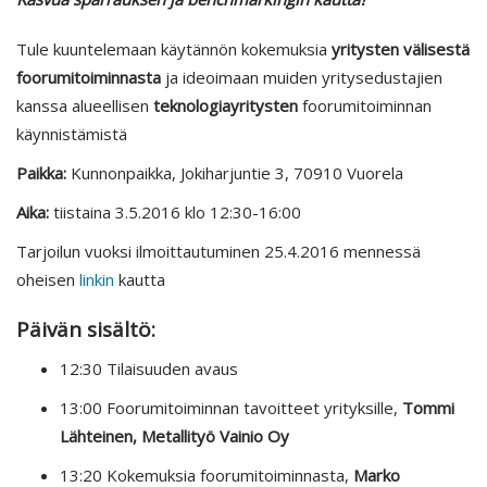
Tule kuuntelemaan käytännön kokemuksia
yritysten välisestä
foorumitoiminnasta
ja ideoimaan muiden yritysedustajien
kanssa alueellisen
teknologiayritysten
foorumitoiminnan
käynnistämistä
Paikka:
Kunnonpaikka, Jokiharjuntie 3, 70910 Vuorela
Aika:
tiistaina 3.5.2016 klo 12:30-16:00
Tarjoilun vuoksi ilmoittautuminen 25.4.2016 mennessä
oheisen
linkin
kautta
Päivän sisältö:
12:30 Tilaisuuden avaus
13:00 Foorumitoiminnan tavoitteet yrityksille,
Tommi
Lähteinen, Metallityö Vainio Oy
13:20 Kokemuksia foorumitoiminnasta,
Marko