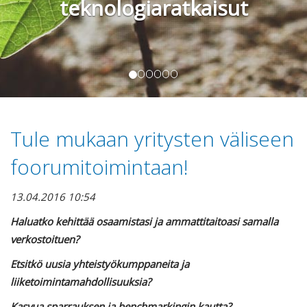
teknologiaratkaisut
Tule mukaan yritysten väliseen
foorumitoimintaan!
13.04.2016 10:54
Haluatko kehittää osaamistasi ja ammattitaitoasi samalla
verkostoituen?
Etsitkö uusia yhteistyökumppaneita ja
liiketoimintamahdollisuuksia?
Kasvua sparrauksen ja benchmarkingin kautta?