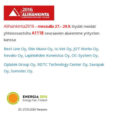
Alihankinta2016
- messuilla 27.- 29.9.
löydät meidät
A1118
yhteisosastolta
seuraavien alueemme yritysten
kanssa:
Best Line Oy
,
Ekin Muovi Oy
,
Is-Vet Oy
,
JOT Works Oy
,
Kevako Oy
,
Lapinlahden Koneistus Oy
,
OC-System Oy
,
Oplatek Group Oy
,
RDTC Technology Center Oy
,
Savopak
Oy
,
Somotec Oy
.