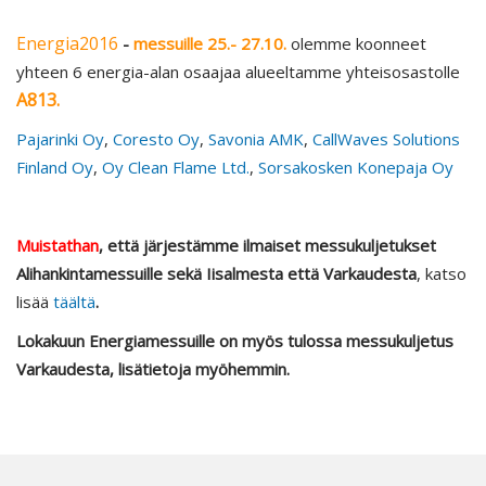
Energia2016
-
messuille 25.- 27.10.
olemme koonneet
yhteen 6 energia-alan osaajaa alueeltamme yhteisosastolle
A813.
Pajarinki Oy
,
Coresto Oy
,
Savonia AMK
,
CallWaves Solutions
Finland Oy
,
Oy Clean Flame Ltd.
,
Sorsakosken Konepaja Oy
Muistathan
, että järjestämme ilmaiset messukuljetukset
Alihankintamessuille sekä Iisalmesta että Varkaudesta
, katso
lisää
täältä
.
Lokakuun Energiamessuille on myös tulossa messukuljetus
Varkaudesta, lisätietoja myöhemmin.