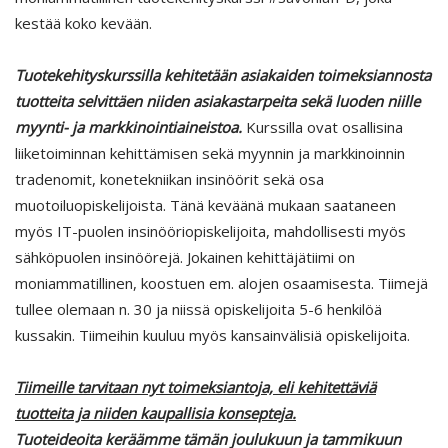
kestää koko kevään.
Tuotekehityskurssilla kehitetään asiakaiden toimeksiannosta
tuotteita selvittäen niiden asiakastarpeita sekä luoden niille
myynti- ja markkinointiaineistoa.
Kurssilla ovat osallisina
liiketoiminnan kehittämisen sekä myynnin ja markkinoinnin
tradenomit, konetekniikan insinöörit sekä osa
muotoiluopiskelijoista. Tänä keväänä mukaan saataneen
myös IT-puolen insinööriopiskelijoita, mahdollisesti myös
sähköpuolen insinöörejä. Jokainen kehittäjätiimi on
moniammatillinen, koostuen em. alojen osaamisesta. Tiimejä
tullee olemaan n. 30 ja niissä opiskelijoita 5-6 henkilöä
kussakin. Tiimeihin kuuluu myös kansainvälisiä opiskelijoita.
Tiimeille tarvitaan nyt toimeksiantoja, eli kehitettäviä
tuotteita ja niiden kaupallisia konsepteja.
Tuoteideoita keräämme tämän joulukuun ja tammikuun