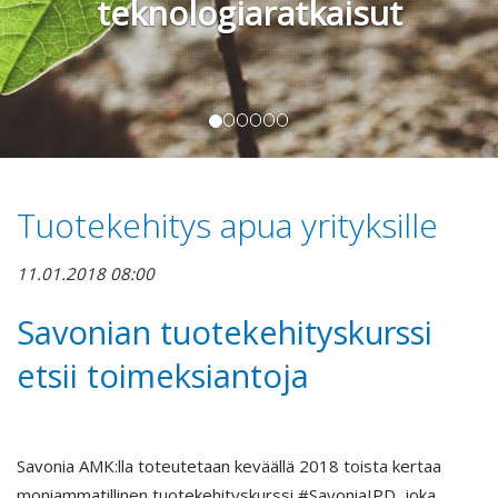
teknologiaratkaisut
Tuotekehitys apua yrityksille
11.01.2018 08:00
Savonian tuotekehityskurssi
etsii toimeksiantoja
Savonia AMK:lla toteutetaan keväällä 2018 toista kertaa
moniammatillinen tuotekehityskurssi #SavoniaIPD, joka