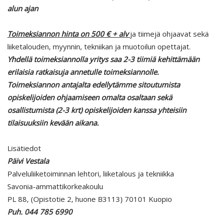
alun ajan
Toimeksiannon hinta on 500 € + alv
ja tiimejä ohjaavat sekä
liiketalouden, myynnin, tekniikan ja muotoilun opettajat.
Yhdellä toimeksiannolla yritys saa 2-3 tiimiä kehittämään
erilaisia ratkaisuja annetulle toimeksiannolle.
Toimeksiannon antajalta edellytämme sitoutumista
opiskelijoiden ohjaamiseen omalta osaltaan sekä
osallistumista (2-3 krt) opiskelijoiden kanssa yhteisiin
tilaisuuksiin kevään aikana.
Lisätiedot
Päivi Vestala
Palveluliiketoiminnan lehtori, liiketalous ja tekniikka
Savonia-ammattikorkeakoulu
PL 88, (Opistotie 2, huone B3113) 70101 Kuopio
Puh. 044 785 6990