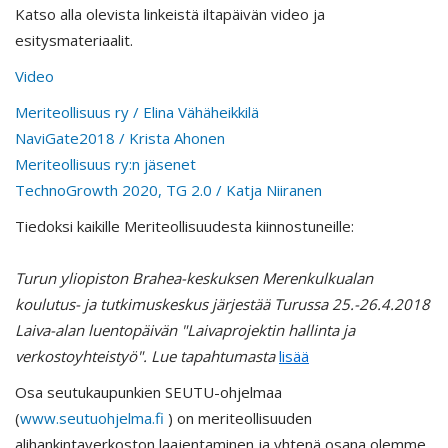
Katso alla olevista linkeistä iltapäivän video ja
esitysmateriaalit.
Video
Meriteollisuus ry / Elina Vähäheikkilä
NaviGate2018 / Krista Ahonen
Meriteollisuus ry:n jäsenet
TechnoGrowth 2020, TG 2.0 / Katja Niiranen
Tiedoksi kaikille Meriteollisuudesta kiinnostuneille:
Turun yliopiston Brahea-keskuksen Merenkulkualan
koulutus- ja tutkimuskeskus järjestää Turussa 25.-26.4.2018
Laiva-alan luentopäivän "Laivaprojektin hallinta ja
verkostoyhteistyö". Lue tapahtumasta
lisää
Osa seutukaupunkien SEUTU-ohjelmaa
(
www.seutuohjelma.fi
) on meriteollisuuden
alihankintaverkoston laajentaminen ja yhtenä osana olemme