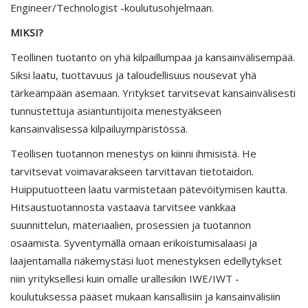
Engineer/Technologist -koulutusohjelmaan.
MIKSI?
Teollinen tuotanto on yhä kilpaillumpaa ja kansainvälisempää.
Siksi laatu, tuottavuus ja taloudellisuus nousevat yhä
tärkeämpään asemaan. Yritykset tarvitsevat kansainvälisesti
tunnustettuja asiantuntijoita menestyäkseen
kansainvälisessä kilpailuympäristössä.
Teollisen tuotannon menestys on kiinni ihmisistä. He
tarvitsevat voimavarakseen tarvittavan tietotaidon.
Huipputuotteen laatu varmistetaan pätevöitymisen kautta.
Hitsaustuotannosta vastaava tarvitsee vankkaa
suunnittelun, materiaalien, prosessien ja tuotannon
osaamista. Syventymällä omaan erikoistumisalaasi ja
laajentamalla näkemystäsi luot menestyksen edellytykset
niin yrityksellesi kuin omalle urallesikin IWE/IWT -
koulutuksessa pääset mukaan kansallisiin ja kansainvälisiin