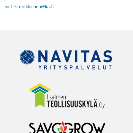
antti.k.martikainen@lut.fi