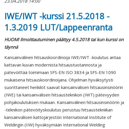
23.04.2018 14:00
IWE/IWT -kurssi 21.5.2018 -
1.3.2019 LUT/Lappeenranta
HUOM! Ilmoittautuminen päättyy 4.5.2018 tai kun kurssi on
täynnä
Kansainvälinen hitsauskoordinoija IWE/IWT -koulutus antaa
kattavan kuvan modernista hitsaustuotannosta ja
pätevöittää toimimaan SFS-EN ISO 3834 ja SFS-EN 1090
mukaisena hitsauskoordinoijana. Ohjelman hyväksytysti
suorittaneet henkilöt saavat kansainvälisen hitsausinsinöörin
(IWE) tai kansainvälisen hitsausteknikon (IWT) pätevyyden
pohjakoulutuksen mukaan. Kansainvälinen hitsausinsinöörin ja
-teknikon pätevöityskoulutus perustuu hitsaustekniikan
kansainvälisen kattojärjestön International Institute of
Weldingin (IIW) hyväksymään International Welding