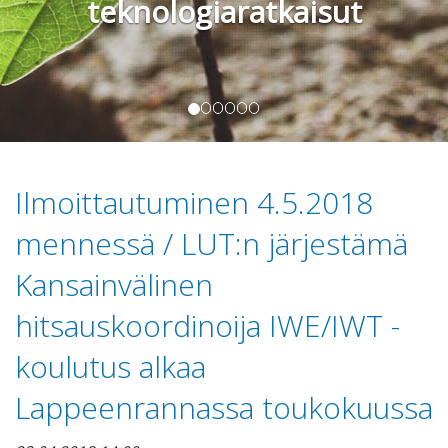
teknologiaratkaisut
Ilmoittautuminen 4.5.2018
mennessä / LUT:n järjestämä
Kansainvälinen
hitsauskoordinoija IWE/IWT -
koulutus alkaa
Lappeenrannassa toukokuussa