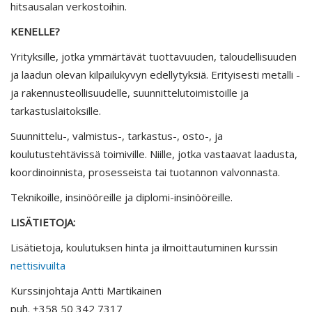
hitsausalan verkostoihin.
KENELLE?
Yrityksille, jotka ymmärtävät tuottavuuden, taloudellisuuden
ja laadun olevan kilpailukyvyn edellytyksiä. Erityisesti metalli -
ja rakennusteollisuudelle, suunnittelutoimistoille ja
tarkastuslaitoksille.
Suunnittelu-, valmistus-, tarkastus-, osto-, ja
koulutustehtävissä toimiville. Niille, jotka vastaavat laadusta,
koordinoinnista, prosesseista tai tuotannon valvonnasta.
Teknikoille, insinööreille ja diplomi-insinööreille.
LISÄTIETOJA:
Lisätietoja, koulutuksen hinta ja ilmoittautuminen kurssin
nettisivuilta
Kurssinjohtaja Antti Martikainen
puh. +358 50 342 7317