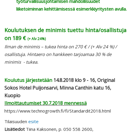
työturvallisuusjohtamisen mahdollisuudet
liiketoiminnan kehittämisessä esimerkkiyritysten avulla.
Koulutuksen de minimis tuettu hinta/osallistuja
on 189 €
(+ Alv 24%)
Ilman de minimis – tukea hinta on 270 € / (+ Alv 24 %) /
osallistuja. Hintaero on hankkeen tarjoamaa 30 % de
minimis - tukea.
Koulutus järjestetää
n
14.8.2018 klo 9 - 16, Original
Sokos Hotel Puijonsarvi, Minna Canthin katu 16,
Kuopio
Ilmoittautumiset 30.7.2018 mennessä
https://www.technogrowth.fi/fi/Standardit2018.html
Tilaisuuden
esite
Lisätiedot
Tiina Kaksonen, p. 050 558 2600,