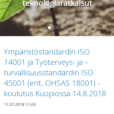
teknologiaratkaisut
Ympäristöstandardin ISO
14001 ja Työterveys- ja –
turvallisuusstandardin ISO
45001 (ent. OHSAS 18001) -
koulutus Kuopiossa 14.8.2018
11.07.2018 11:03