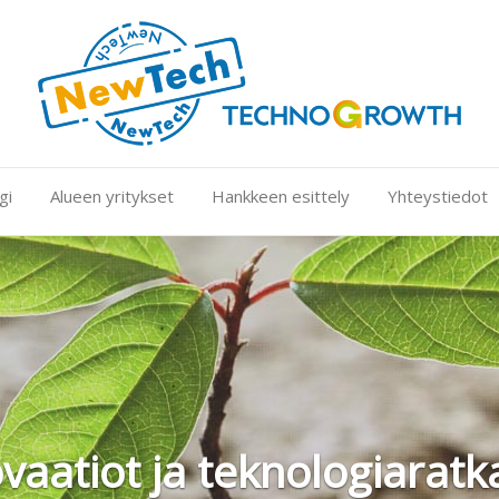
gi
Alueen yritykset
Hankkeen esittely
Yhteystiedot
vaatiot ja teknologiaratka