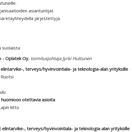
tuneille.
anisaatioiden asiantuntijat.
iä/etäyhteydellä järjestettyjä.
a suolaista
o - Oplatek Oy
,
toimitusjohtaja Jyrki Huttunen
intarvike-, terveys/hyvinvointiala- ja teknologia-alan yrityksille
 Ruotsi
ulu
– huomioon otettavia asioita
apin liitto
lintarvike-, terveys/hyvinvointiala- ja teknologia-alan yrityksille