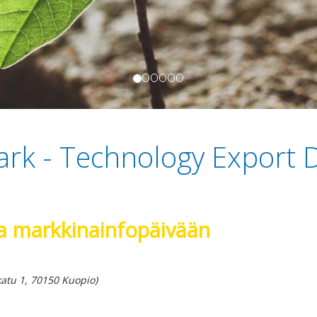
k - Technology Export 
ka markkinainfopäivään
katu 1, 70150 Kuopio)