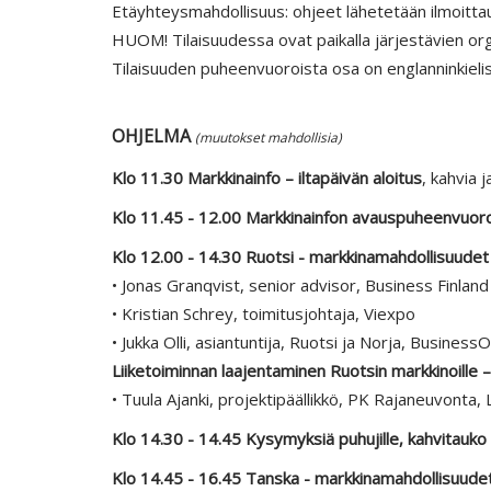
Etäyhteysmahdollisuus: ohjeet lähetetään ilmoittau
HUOM! Tilaisuudessa ovat paikalla järjestävien org
Tilaisuuden puheenvuoroista osa on englanninkielis
OHJELMA
(muutokset mahdollisia)
Klo 11.30 Markkinainfo – iltapäivän aloitus
, kahvia j
Klo 11.45 - 12.00 Markkinainfon avauspuheenvuor
Klo 12.00 - 14.30 Ruotsi - markkinamahdollisuudet el
• Jonas Granqvist, senior advisor, Business Finland
• Kristian Schrey, toimitusjohtaja, Viexpo
• Jukka Olli, asiantuntija, Ruotsi ja Norja, BusinessO
Liiketoiminnan laajentaminen Ruotsin markkinoille 
• Tuula Ajanki, projektipäällikkö, PK Rajaneuvonta, L
Klo 14.30 - 14.45 Kysymyksiä puhujille, kahvitauko
Klo 14.45 - 16.45 Tanska - markkinamahdollisuudet e