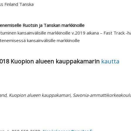
ss Finland Tanska
o
enemiselle Ruotsin ja Tanskan markkinoille
uminen kansainvälisille markkinoille v.2019 aikana – Fast Track -
tenemisessä kansainvälisille markkinoille
.2018 Kuopion alueen kauppakamarin
kautta
nland, Kuopion alueen kauppakamari, Savonia-ammattikorkeakoulu