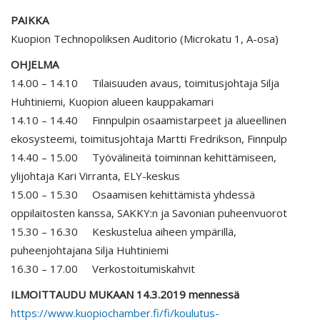
PAIKKA
Kuopion Technopoliksen Auditorio (Microkatu 1, A-osa)
OHJELMA
14.00 – 14.10 Tilaisuuden avaus, toimitusjohtaja Silja
Huhtiniemi, Kuopion alueen kauppakamari
14.10 – 14.40 Finnpulpin osaamistarpeet ja alueellinen
ekosysteemi, toimitusjohtaja Martti Fredrikson, Finnpulp
14.40 – 15.00 Työvälineitä toiminnan kehittämiseen,
ylijohtaja Kari Virranta, ELY-keskus
15.00 – 15.30 Osaamisen kehittämistä yhdessä
oppilaitosten kanssa, SAKKY:n ja Savonian puheenvuorot
15.30 – 16.30 Keskustelua aiheen ympärillä,
puheenjohtajana Silja Huhtiniemi
16.30 – 17.00 Verkostoitumiskahvit
ILMOITTAUDU MUKAAN 14.3.2019 mennessä
https://www.kuopiochamber.fi/fi/koulutus-