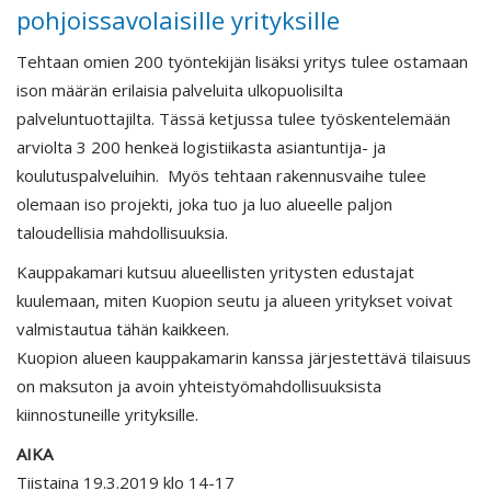
pohjoissavolaisille yrityksille
Tehtaan omien 200 työntekijän lisäksi yritys tulee ostamaan
ison määrän erilaisia palveluita ulkopuolisilta
palveluntuottajilta. Tässä ketjussa tulee työskentelemään
arviolta 3 200 henkeä logistiikasta asiantuntija- ja
koulutuspalveluihin. Myös tehtaan rakennusvaihe tulee
olemaan iso projekti, joka tuo ja luo alueelle paljon
taloudellisia mahdollisuuksia.
Kauppakamari kutsuu alueellisten yritysten edustajat
kuulemaan, miten Kuopion seutu ja alueen yritykset voivat
valmistautua tähän kaikkeen.
Kuopion alueen kauppakamarin kanssa järjestettävä tilaisuus
on maksuton ja avoin yhteistyömahdollisuuksista
kiinnostuneille yrityksille.
AIKA
Tiistaina 19.3.2019 klo 14-17