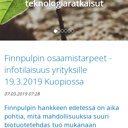
teknologiaratkaisut
Finnpulpin osaamistarpeet -
infotilaisuus yrityksille
19.3.2019 Kuopiossa
07.03.2019 07:28
Finnpulpin hankkeen edetessä on aika
pohtia, mitä mahdollisuuksia suuri
biotuotetehdas tuo mukanaan