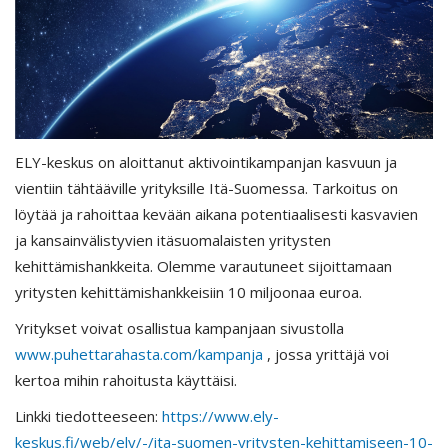
ELY-keskus on aloittanut aktivointikampanjan kasvuun ja
vientiin tähtääville yrityksille Itä-Suomessa. Tarkoitus on
löytää ja rahoittaa kevään aikana potentiaalisesti kasvavien
ja kansainvälistyvien itäsuomalaisten yritysten
kehittämishankkeita. Olemme varautuneet sijoittamaan
yritysten kehittämishankkeisiin 10 miljoonaa euroa.
Yritykset voivat osallistua kampanjaan sivustolla
www.puhettarahasta.com/kampanja
, jossa yrittäjä voi
kertoa mihin rahoitusta käyttäisi.
Linkki tiedotteeseen:
https://www.ely-
keskus.fi/web/ely/-/ita-suomen-yritysten-kehittamiseen-10-