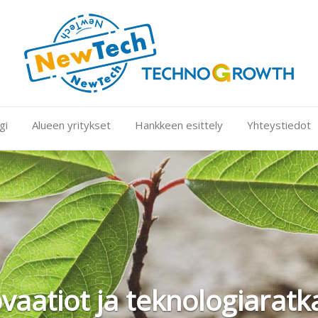
gi
Alueen yritykset
Hankkeen esittely
Yhteystiedot
iot ja teknologiaratkaisu