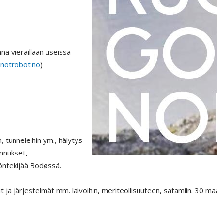
na vieraillaan useissa
notrobot.no
)
, tunneleihin ym., hälytys-
ennukset,
yöntekijää Bodøssä.
sut ja järjestelmät mm. laivoihin, meriteollisuuteen, satamiin. 30