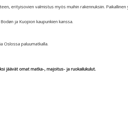
uteen, erityisovien valmistus myös muihin rakennuksiin. Paikallinen
ä Bodøn ja Kuopion kaupunkien kanssa.
ia Oslossa paluumatkalla.
i jäävät omat matka-, majoitus- ja ruokailukulut.