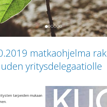
10.2019 matkaohjelma rak
uuden yritysdelegaatiolle
ritysten tarpeiden mukaan
nen.