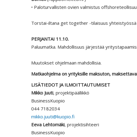
• Paloturvallisten ovien valmistus offshoreteollisu
Torstai-iltana get together -tilaisuus yhteistyöss
PERJANTAI 11.10.
Paluumatka. Mahdollisuus järjestää yritystapaamis
Muutokset ohjelmaan mahdollisia.
Matkaohjelma on yrityksille maksuton, maksettavaks
LISÄTIEDOT JA ILMOITTAUTUMISET
Mikko Juuti
, projektipäällikkö
BusinessKuopio
044 7182034
mikko.juuti@kuopio.fi
Eeva Lehtomäki
, projektisihteeri
BusinessKuopio