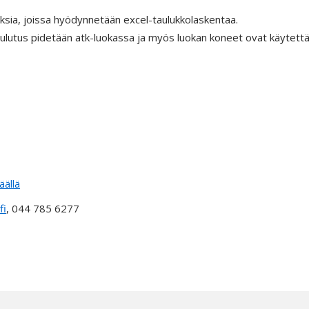
sia, joissa hyödynnetään excel-taulukkolaskentaa.
oulutus pidetään atk-luokassa ja myös luokan koneet ovat käytettä
äällä
fi
, 044 785 6277