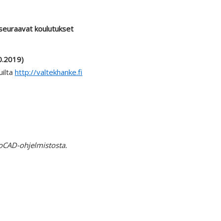
seuraavat koulutukset
0.2019)
uilta
http://valtekhanke.fi
toCAD-ohjelmistosta.