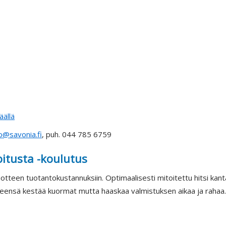
äällä
o@savonia.fi
, puh. 044 785 6759
itusta -koulutus
uotteen tuotantokustannuksiin. Optimaalisesti mitoitettu hitsi kan
yleensä kestää kuormat mutta haaskaa valmistuksen aikaa ja rahaa.