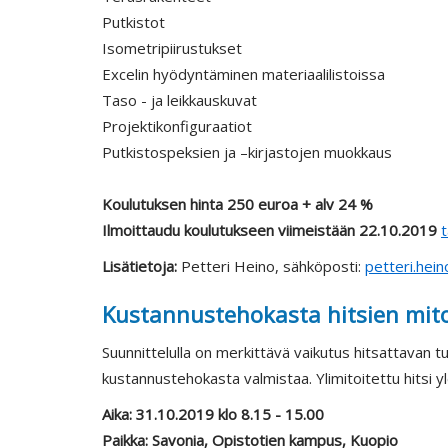
Putkistot
Isometripiirustukset
Excelin hyödyntäminen materiaalilistoissa
Taso - ja leikkauskuvat
Projektikonfiguraatiot
Putkistospeksien ja –kirjastojen muokkaus
Koulutuksen hinta 250 euroa + alv 24 %
Ilmoittaudu koulutukseen viimeistään 22.10.2019
t
Lisätietoja:
Petteri Heino, sähköposti:
petteri.hein
Kustannustehokasta hitsien mito
Suunnittelulla on merkittävä vaikutus hitsattavan t
kustannustehokasta valmistaa. Ylimitoitettu hitsi 
Aika: 31.10.2019 klo 8.15 - 15.00
Paikka: Savonia, Opistotien kampus, Kuopio