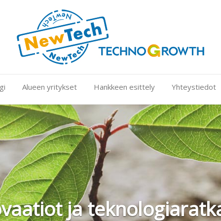
gi
Alueen yritykset
Hankkeen esittely
Yhteystiedot
atiot ja teknologiaratkais