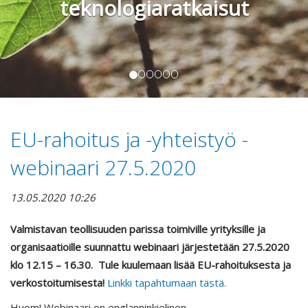
teknologiaratkaisut
EU-rahoitus ja -yhteistyö -
webinaari 27.5.2020
13.05.2020 10:26
Valmistavan teollisuuden parissa toimiville yrityksille ja
organisaatioille suunnattu webinaari järjestetään 27.5.2020
klo 12.15 – 16.30. Tule kuulemaan lisää EU-rahoituksesta ja
verkostoitumisesta!
Linkki tapahtumaan tästä.
Huom! Webinaari on englanninkielinen.