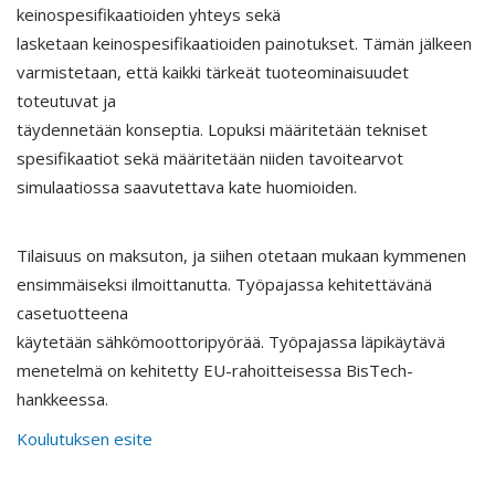
keinospesifikaatioiden yhteys sekä
lasketaan keinospesifikaatioiden painotukset. Tämän jälkeen
varmistetaan, että kaikki tärkeät tuoteominaisuudet
toteutuvat ja
täydennetään konseptia. Lopuksi määritetään tekniset
spesifikaatiot sekä määritetään niiden tavoitearvot
simulaatiossa saavutettava kate huomioiden.
Tilaisuus on maksuton, ja siihen otetaan mukaan kymmenen
ensimmäiseksi ilmoittanutta. Työpajassa kehitettävänä
casetuotteena
käytetään sähkömoottoripyörää. Työpajassa läpikäytävä
menetelmä on kehitetty EU-rahoitteisessa BisTech-
hankkeessa.
Koulutuksen esite