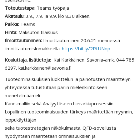
Toteutustapa:
Teams työpaja
Aikataulu:
3.9., 7.9. ja 9.9. klo 8.30 alkaen.
Paikka:
Teams
Hinta:
Maksuton tilaisuus
Ilmoittautuminen:
Ilmoittautuminen 20.6.21 mennessä
ilmoittautumislomakkeella:
https://bit.ly/2RtUNop
Kouluttaja, lisätietoja:
Kai Kärkkäinen, Savonia-amk, 044 785
6297, kai.karkkainen@savonia.fi
Tuoteominaisuuksien luokittelun ja painotusten määrittelyn
yhteydessä tutustutaan pariin mielenkiintoiseen
menetelmään eli
Kano-malliin sekä Analyyttiseen hierarkiaprosessiin.
Lopullinen tuoteominaisuuden tärkeys määritetään myynnin,
loppukäyttäjän
sekä tuotestrategian näkökulmasta. QFD-sovellusta
hyödyntäen määritetään ominaisuuksien ja