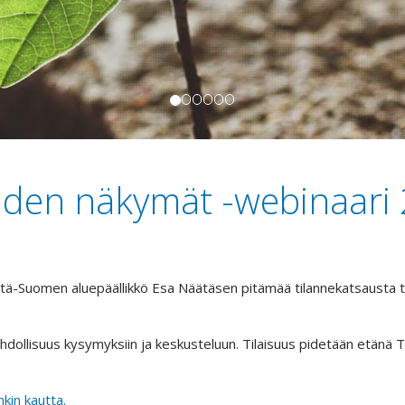
uden näkymät -webinaari
Itä-Suomen aluepäällikkö Esa Näätäsen pitämää tilannekatsausta 
mahdollisuus kysymyksiin ja keskusteluun. Tilaisuus pidetään etänä
kin kautta.