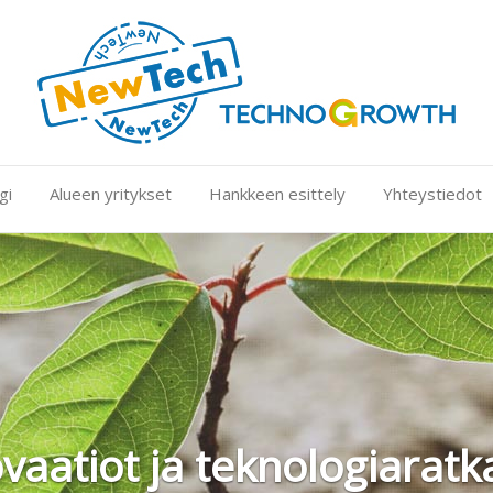
gi
Alueen yritykset
Hankkeen esittely
Yhteystiedot
vaatiot ja teknologiaratk