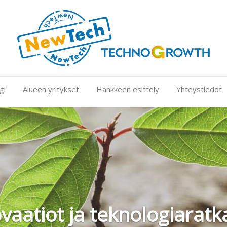
gi
Alueen yritykset
Hankkeen esittely
Yhteystiedot
vaatiot ja teknologiaratk