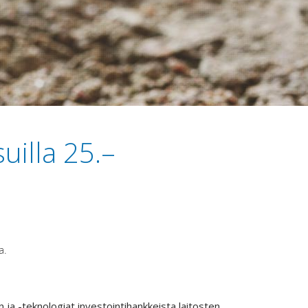
uilla 25.–
la.
ja -teknologiat investointihankkeista laitosten