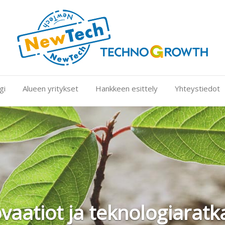
gi
Alueen yritykset
Hankkeen esittely
Yhteystiedot
vaatiot ja teknologiaratk