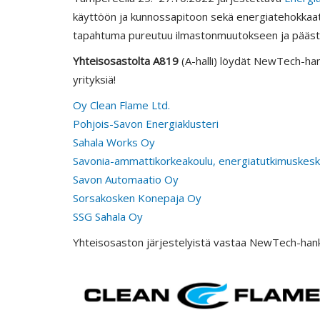
käyttöön ja kunnossapitoon sekä energiatehokkaat ja
tapahtuma pureutuu ilmastonmuutokseen ja päästöj
Yhteisosastolta A819
(A-halli) löydät NewTech-han
yrityksiä!
Oy Clean Flame Ltd.
Pohjois-Savon Energiaklusteri
Sahala Works Oy
Savonia-ammattikorkeakoulu, energiatutkimuskes
Savon Automaatio Oy
Sorsakosken Konepaja Oy
SSG Sahala Oy
Yhteisosaston järjestelyistä vastaa NewTech-han