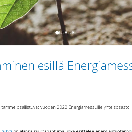
minen esillä Energiamess
lueeltamme osallistuvat vuoden 2022 Energiamessuille yhteisosastol
a 2022
on alansa suurtapahtuma, joka esittelee energiantuotannon 